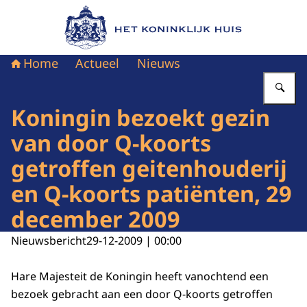
Naar de homepage van Het Koninklijk Huis
Home
Actueel
Nieuws
Vu
Koningin bezoekt gezin
van door Q-koorts
getroffen geitenhouderij
en Q-koorts patiënten, 29
december 2009
Nieuwsbericht
29-12-2009 | 00:00
Hare Majesteit de Koningin heeft vanochtend een
bezoek gebracht aan een door Q-koorts getroffen