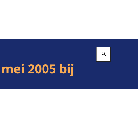
Vul in wat 
 mei 2005 bij