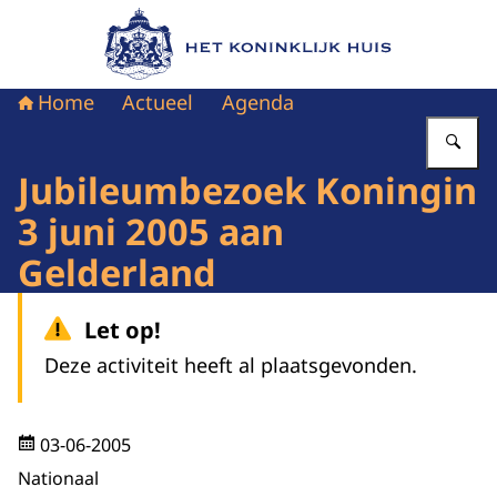
Naar de homepage van Het Koninklijk Huis
Home
Actueel
Agenda
Vu
Jubileumbezoek Koningin
3 juni 2005 aan
Gelderland
Let op!
Deze activiteit heeft al plaatsgevonden.
03-06-2005
Nationaal