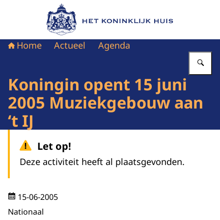
Naar de homepage van Het Koninklijk Huis
Home
Actueel
Agenda
Vu
Koningin opent 15 juni
2005 Muziekgebouw aan
‘t IJ
Let op!
Deze activiteit heeft al plaatsgevonden.
15-06-2005
Nationaal