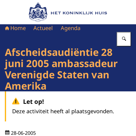
Naar de homepage van Het Koninklijk Huis
Home
Actueel
Agenda
Vu
Afscheidsaudiëntie 28
juni 2005 ambassadeur
Verenigde Staten van
Amerika
Let op!
Deze activiteit heeft al plaatsgevonden.
28-06-2005