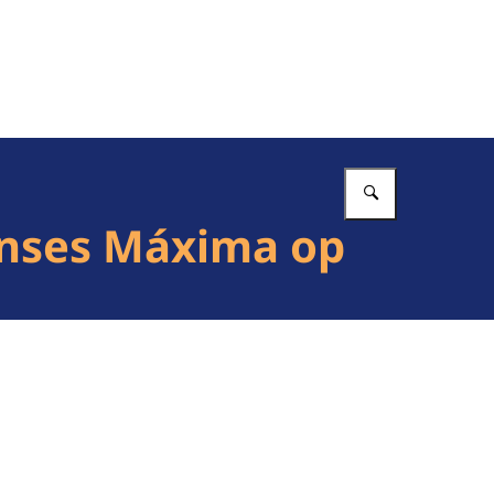
Vul in wat 
rinses Máxima op