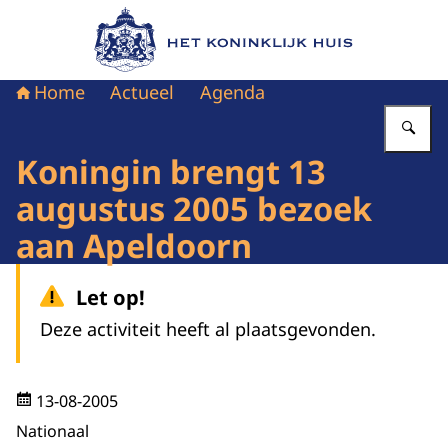
Naar de homepage van Het Koninklijk Huis
Home
Actueel
Agenda
Vu
Koningin brengt 13
augustus 2005 bezoek
aan Apeldoorn
Let op!
Deze activiteit heeft al plaatsgevonden.
13-08-2005
Nationaal