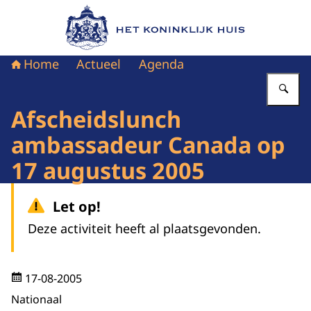
Naar de homepage van Het Koninklijk Huis
Home
Actueel
Agenda
Vu
Afscheidslunch
ambassadeur Canada op
17 augustus 2005
Let op!
Deze activiteit heeft al plaatsgevonden.
17-08-2005
Nationaal