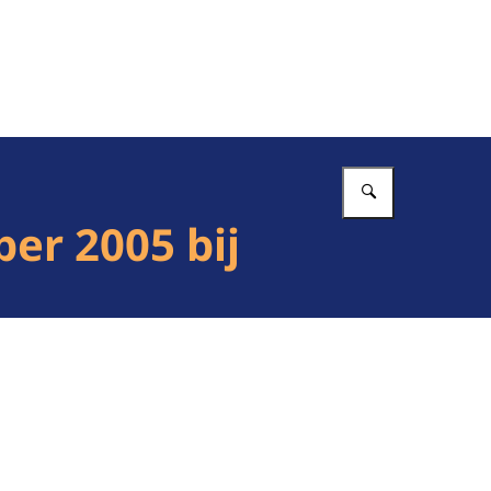
Vul in wat 
er 2005 bij