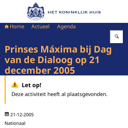
Naar de homepage van Het Koninklijk Huis
Home
Actueel
Agenda
Vu
Prinses Máxima bij Dag
van de Dialoog op 21
december 2005
Let op!
Deze activiteit heeft al plaatsgevonden.
21-12-2005
Nationaal