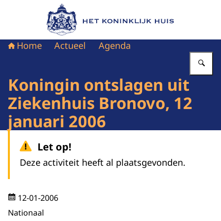
Naar de homepage van Het Koninklijk Huis
Home
Actueel
Agenda
Vu
Koningin ontslagen uit
Ziekenhuis Bronovo, 12
januari 2006
Let op!
Deze activiteit heeft al plaatsgevonden.
12-01-2006
Nationaal