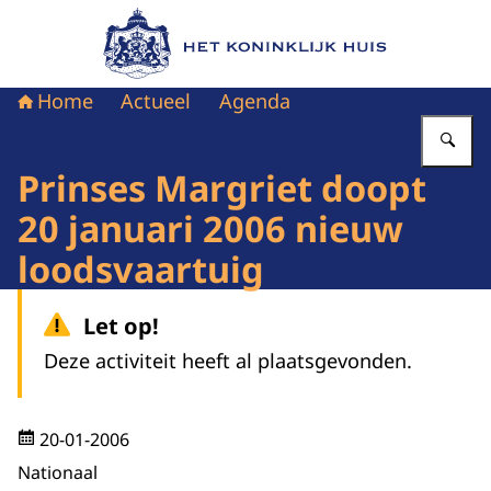
Naar de homepage van Het Koninklijk Huis
Home
Actueel
Agenda
Vu
Prinses Margriet doopt
20 januari 2006 nieuw
loodsvaartuig
Let op!
Deze activiteit heeft al plaatsgevonden.
20-01-2006
Nationaal