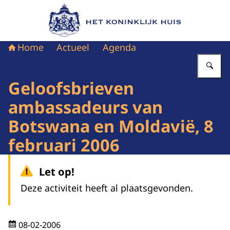
Naar de homepage van Het Koninklijk Huis
Home
Actueel
Agenda
Vu
Geloofsbrieven
ambassadeurs van
Botswana en Moldavië, 8
februari 2006
Let op!
Deze activiteit heeft al plaatsgevonden.
08-02-2006