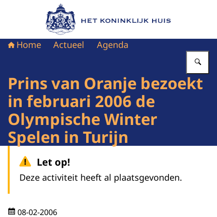
Naar de homepage van Het Koninklijk Huis
Home
Actueel
Agenda
Vu
Prins van Oranje bezoekt
in februari 2006 de
Olympische Winter
Spelen in Turijn
Let op!
Deze activiteit heeft al plaatsgevonden.
08-02-2006