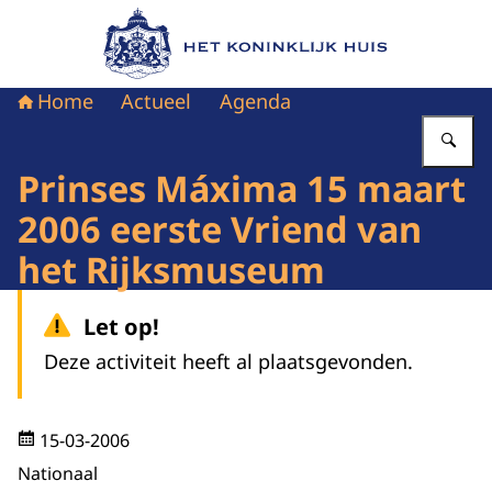
Naar de homepage van Het Koninklijk Huis
Home
Actueel
Agenda
Vu
Prinses Máxima 15 maart
2006 eerste Vriend van
het Rijksmuseum
Let op!
Deze activiteit heeft al plaatsgevonden.
15-03-2006
Nationaal