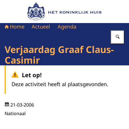
Naar de homepage van Het Koninklijk Huis
Home
Actueel
Agenda
Vu
Verjaardag Graaf Claus-
Casimir
Let op!
Deze activiteit heeft al plaatsgevonden.
21-03-2006
Nationaal