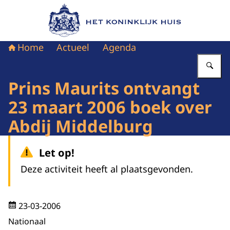
Naar de homepage van Het Koninklijk Huis
Home
Actueel
Agenda
Vu
Prins Maurits ontvangt
23 maart 2006 boek over
Abdij Middelburg
Let op!
Deze activiteit heeft al plaatsgevonden.
23-03-2006
Nationaal