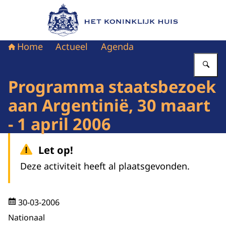
Naar de homepage van Het Koninklijk Huis
Home
Actueel
Agenda
Vu
Programma staatsbezoek
aan Argentinië, 30 maart
- 1 april 2006
Let op!
Deze activiteit heeft al plaatsgevonden.
30-03-2006
Nationaal