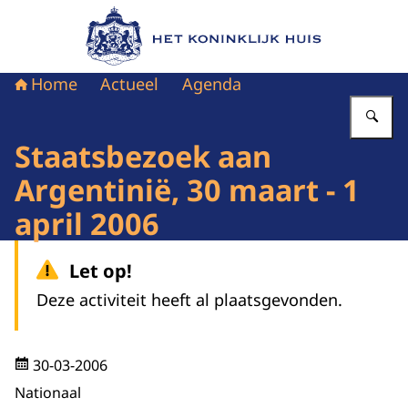
Naar de homepage van Het Koninklijk Huis
Home
Actueel
Agenda
Vu
Staatsbezoek aan
Argentinië, 30 maart - 1
april 2006
Let op!
Deze activiteit heeft al plaatsgevonden.
30-03-2006
Nationaal