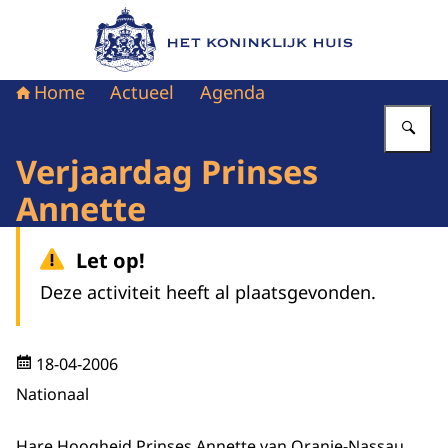
Naar de homepage van Het Koninklijk Huis
Home
Actueel
Agenda
Vu
Verjaardag Prinses
Annette
Let op!
Deze activiteit heeft al plaatsgevonden.
18-04-2006
Nationaal
Hare Hoogheid Prinses Annette van Oranje-Nassau,