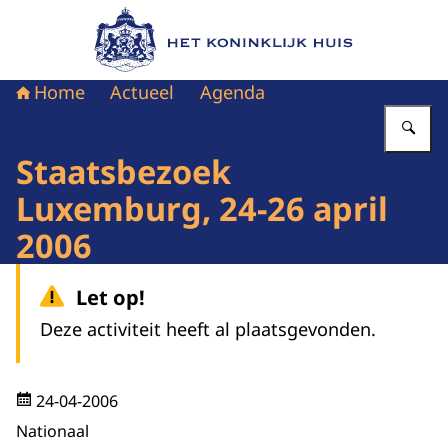
Naar de homepage van Het Koninklijk Huis
Home
Actueel
Agenda
Vu
Staatsbezoek
Luxemburg, 24-26 april
2006
Let op!
Deze activiteit heeft al plaatsgevonden.
24-04-2006
Nationaal