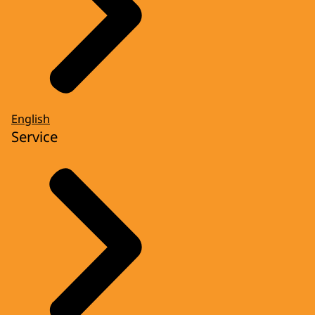
English
Service