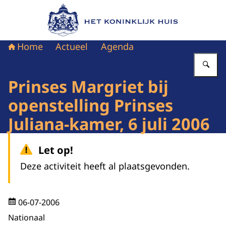
Naar de homepage van Het Koninklijk Huis
Home
Actueel
Agenda
Vu
Prinses Margriet bij
openstelling Prinses
Juliana-kamer, 6 juli 2006
Let op!
Deze activiteit heeft al plaatsgevonden.
06-07-2006
Nationaal