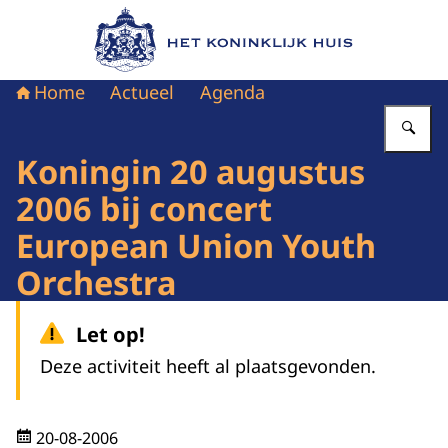
Naar de homepage van Het Koninklijk Huis
Home
Actueel
Agenda
Vu
Koningin 20 augustus
2006 bij concert
European Union Youth
Orchestra
Let op!
Deze activiteit heeft al plaatsgevonden.
20-08-2006