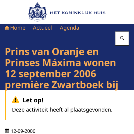
Naar de homepage van Het Koninklijk Huis
Home
Actueel
Agenda
Vu
Prins van Oranje en
Prinses Máxima wonen
12 september 2006
première Zwartboek bij
Let op!
Deze activiteit heeft al plaatsgevonden.
12-09-2006