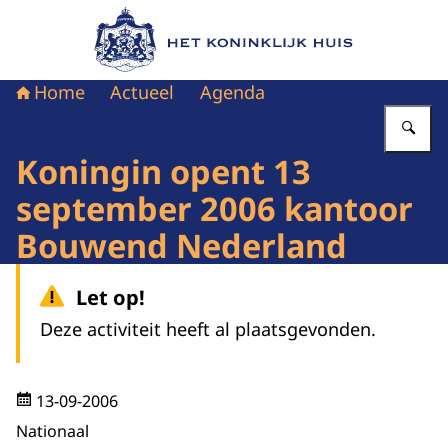
Naar de homepage van Het Koninklijk Huis
Home
Actueel
Agenda
Vu
Koningin opent 13
september 2006 kantoor
Bouwend Nederland
Let op!
Deze activiteit heeft al plaatsgevonden.
13-09-2006
Nationaal