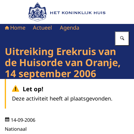
Naar de homepage van Het Koninklijk Huis
Home
Actueel
Agenda
Vu
Uitreiking Erekruis van
de Huisorde van Oranje,
14 september 2006
Let op!
Deze activiteit heeft al plaatsgevonden.
14-09-2006
Nationaal