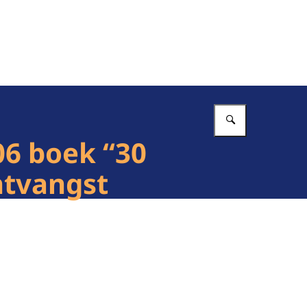
Vul in wat 
6 boek “30
ntvangst