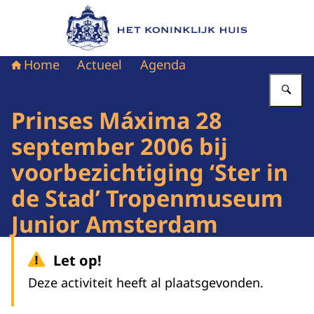
Naar de homepage van Het Koninklijk Huis
Home
Actueel
Agenda
Vu
Prinses Máxima 28
september 2006 bij
voorbezichtiging ‘Ster in
de Stad’ Tropenmuseum
Junior Amsterdam
Let op!
Deze activiteit heeft al plaatsgevonden.