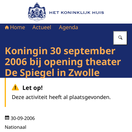
Naar de homepage van Het Koninklijk Huis
Home
Actueel
Agenda
Vu
Koningin 30 september
2006 bij opening theater
De Spiegel in Zwolle
Let op!
Deze activiteit heeft al plaatsgevonden.
30-09-2006
Nationaal