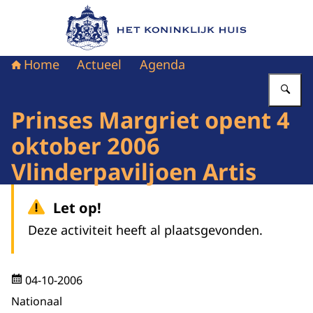
Naar de homepage van Het Koninklijk Huis
Home
Actueel
Agenda
Vu
Prinses Margriet opent 4
oktober 2006
Vlinderpaviljoen Artis
Let op!
Deze activiteit heeft al plaatsgevonden.
04-10-2006
Nationaal