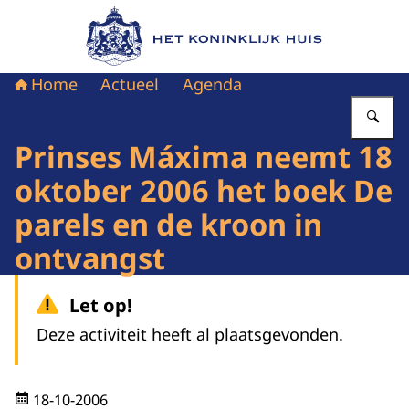
Naar de homepage van Het Koninklijk Huis
Home
Actueel
Agenda
Vu
Prinses Máxima neemt 18
oktober 2006 het boek De
parels en de kroon in
ontvangst
Let op!
Deze activiteit heeft al plaatsgevonden.
18-10-2006