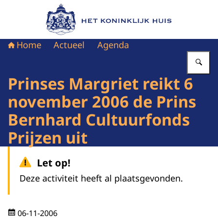
Naar de homepage van Het Koninklijk Huis
Home
Actueel
Agenda
Vu
Prinses Margriet reikt 6
november 2006 de Prins
Bernhard Cultuurfonds
Prijzen uit
Let op!
Deze activiteit heeft al plaatsgevonden.
06-11-2006