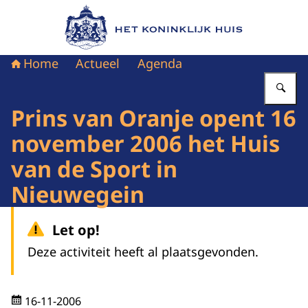
Naar de homepage van Het Koninklijk Huis
Home
Actueel
Agenda
Vu
Prins van Oranje opent 16
november 2006 het Huis
van de Sport in
Nieuwegein
Let op!
Deze activiteit heeft al plaatsgevonden.
16-11-2006