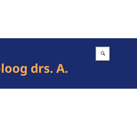
Vul in wat 
loog drs. A.