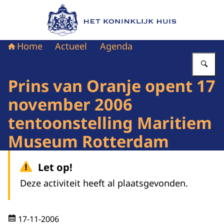
Naar de homepage van Het Koninklijk Huis
Home
Actueel
Agenda
Vu
Prins van Oranje opent 17
november 2006
tentoonstelling Maritiem
Museum Rotterdam
Let op!
Deze activiteit heeft al plaatsgevonden.
17-11-2006