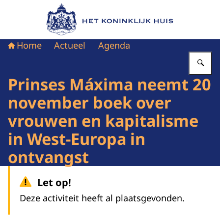
Naar de homepage van Het Koninklijk Huis
Home
Actueel
Agenda
Vu
Prinses Máxima neemt 20
november boek over
vrouwen en kapitalisme
in West-Europa in
ontvangst
Let op!
Deze activiteit heeft al plaatsgevonden.