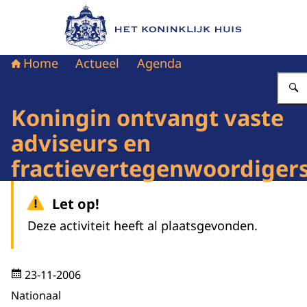
Naar de homepage van Het Koninklijk Huis
Home
Actueel
Agenda
Koningin ontvangt vaste
adviseurs en
fractievertegenwoordiger
Let op!
Deze activiteit heeft al plaatsgevonden.
23-11-2006
Nationaal