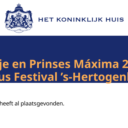
Naar de homepage van Het Koninklijk Huis
nje en Prinses Máxima 
us Festival ’s-Hertoge
 heeft al plaatsgevonden.