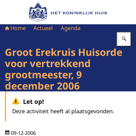
Naar de homepage van Het Koninklijk Huis
Home
Actueel
Agenda
Vu
Groot Erekruis Huisorde
voor vertrekkend
grootmeester, 9
december 2006
Let op!
Deze activiteit heeft al plaatsgevonden.
09-12-2006