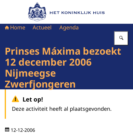
Naar de homepage van Het Koninklijk Huis
Home
Actueel
Agenda
Vu
Prinses Máxima bezoekt
12 december 2006
Nijmeegse
Zwerfjongeren
Let op!
Deze activiteit heeft al plaatsgevonden.
12-12-2006