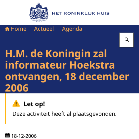
Naar de homepage van Het Koninklijk Huis
Home
Actueel
Agenda
Vu
H.M. de Koningin zal
informateur Hoekstra
ontvangen, 18 december
2006
Let op!
Deze activiteit heeft al plaatsgevonden.
18-12-2006