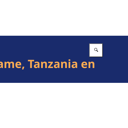
Vul in wat 
ame, Tanzania en