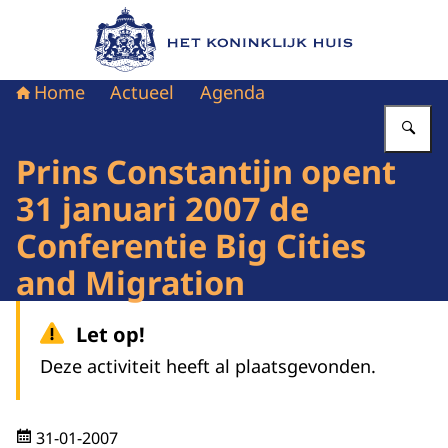
Naar de homepage van Het Koninklijk Huis
Home
Actueel
Agenda
Vu
Prins Constantijn opent
31 januari 2007 de
Conferentie Big Cities
and Migration
Let op!
Deze activiteit heeft al plaatsgevonden.
31-01-2007