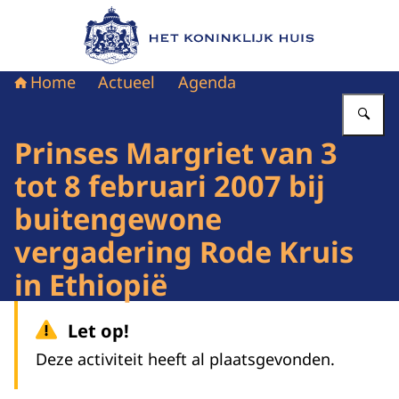
Naar de homepage van Het Koninklijk Huis
Home
Actueel
Agenda
Vu
Prinses Margriet van 3
tot 8 februari 2007 bij
buitengewone
vergadering Rode Kruis
in Ethiopië
Let op!
Deze activiteit heeft al plaatsgevonden.