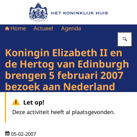
Naar de homepage van Het Koninklijk Huis
Home
Actueel
Agenda
Vu
Koningin Elizabeth II en
de Hertog van Edinburgh
brengen 5 februari 2007
bezoek aan Nederland
Let op!
Deze activiteit heeft al plaatsgevonden.
05-02-2007