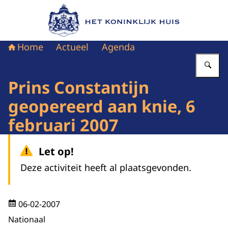
Naar de homepage van Het Koninklijk Huis
Home
Actueel
Agenda
Vu
Prins Constantijn
geopereerd aan knie, 6
februari 2007
Let op!
Deze activiteit heeft al plaatsgevonden.
06-02-2007
Nationaal