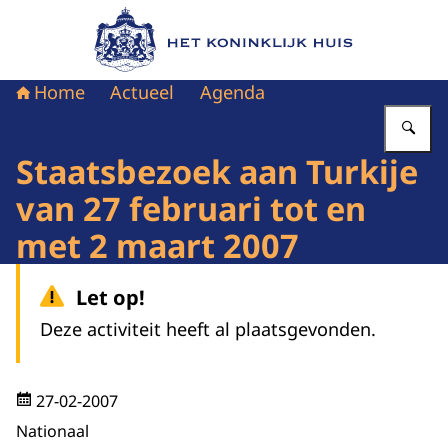
Naar de homepage van Het Koninklijk Huis
Home
Actueel
Agenda
Vu
Staatsbezoek aan Turkije
van 27 februari tot en
met 2 maart 2007
Let op!
Deze activiteit heeft al plaatsgevonden.
27-02-2007
Nationaal