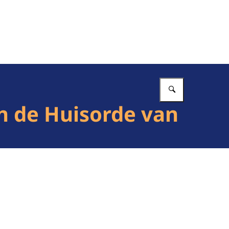
Vul in wat 
n de Huisorde van