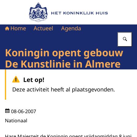
Naar de homepage van Het Koninklijk Huis
Home
Actueel
Agenda
Vu
Koningin opent gebouw
De Kunstlinie in Almere
Let op!
Deze activiteit heeft al plaatsgevonden.
08-06-2007
Nationaal
Hare Majesteit de Koningin opent vrijdagmiddag 8 juni