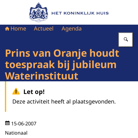
Naar de homepage van Het Koninklijk Huis
Home
Actueel
Agenda
Vu
Prins van Oranje houdt
toespraak bij jubileum
Waterinstituut
Let op!
Deze activiteit heeft al plaatsgevonden.
15-06-2007
Nationaal